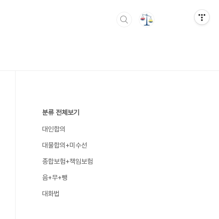
분류 전체보기
대인합의
대물합의+미수선
종합보험+책임보험
음+무+뺑
대화법