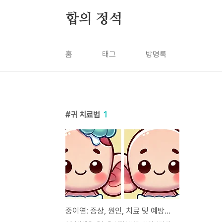
본문 바로가기
합의 정석
홈
태그
방명록
귀 치료법
1
중이염: 증상, 원인, 치료 및 예방까지 알아보는 완벽 가이드