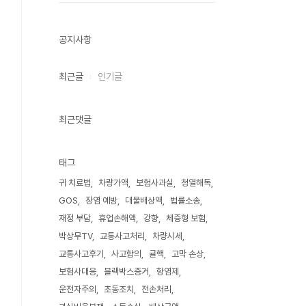
공지사항
최근글
인기글
최근댓글
태그
귀 치료법
차량가액
보험사과실
청열해독
GOS
장염 예방
대물배상액
법률소송
재정 부담
휴업손해액
강향
체증형 보험
박상무TV
교통사고처리
차량시세
교통사고후기
사고합의
귤핵
고막 손상
보험사대응
블랙박스증거
항염제
운전자주의
초동조치
전손처리