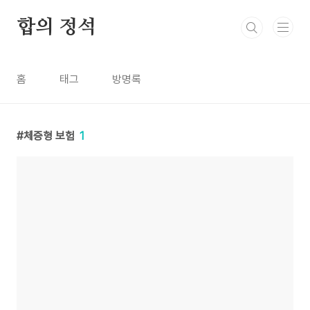
본문 바로가기
합의 정석
홈
태그
방명록
체증형 보험
1