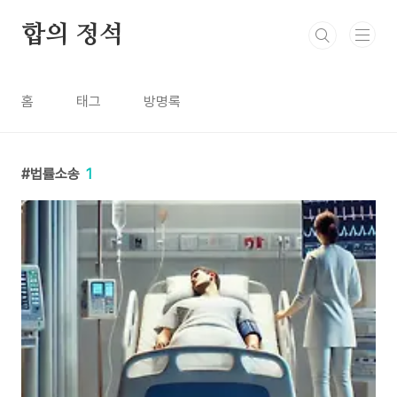
본문 바로가기
합의 정석
홈
태그
방명록
법률소송
1