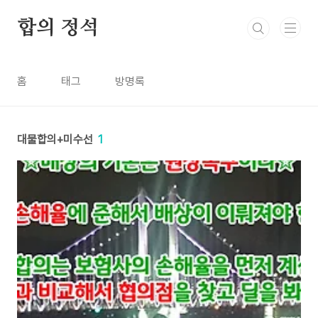
본문 바로가기
합의 정석
홈
태그
방명록
대물합의+미수선
1