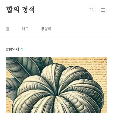
본문 바로가기
합의 정석
홈
태그
방명록
항염제
1