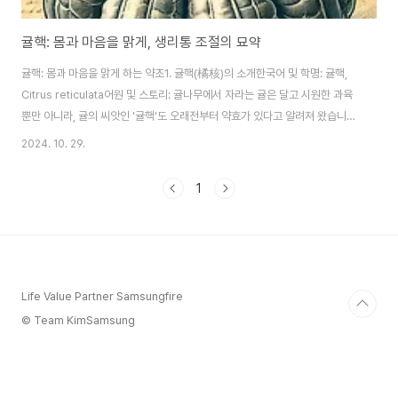
귤핵: 몸과 마음을 맑게, 생리통 조절의 묘약
귤핵: 몸과 마음을 맑게 하는 약초1. 귤핵(橘核)의 소개한국어 및 학명: 귤핵,
Citrus reticulata어원 및 스토리: 귤나무에서 자라는 귤은 달고 시원한 과육
뿐만 아니라, 귤의 씨앗인 '귤핵'도 오래전부터 약효가 있다고 알려져 왔습니다.
귤핵은 속을 다스리는 씨앗으로, 오랜 세월 동안 동양의 전통 의학에서 사용되
2024. 10. 29.
었습니다.역사적 배경: 귤은 동양에서 귀하게 여겨졌으며, 귤나무는 여러 지역
에 자생하고 있습니다. 귤의 과육은 맛과 건강에 유익한 성분으로 유명하지만
1
씨앗도 한방에서는 치료 효능이 있는 것으로 알려져 있습니다.전통 의학에서의
위치: 귤핵은 주로 소화와 생리 통증 완화에 쓰이며, 청열해독(몸을 차갑게 하
여 해독함)과 기혈 순환을 돕는 효능으로 인정받아 왔습니다.2. 전통적 효능고
전 의서..
Life Value Partner Samsungfire
© Team KimSamsung