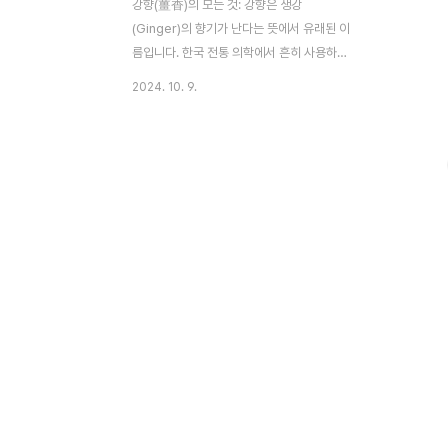
강향(薑香)의 모든 것: 강향은 생강
(Ginger)의 향기가 난다는 뜻에서 유래된 이
름입니다. 한국 전통 의학에서 흔히 사용하는
약초로, 강력한 향과 따뜻한 성질을 지닌 것
2024. 10. 9.
이 특징입니다. 예로부터 소화불량, 감기, 염
증 치료에 널리 쓰여왔으며, 현대에 이르러서
도 그 효능이 재조명되고 있습니다.1. 강향(薑
香) 소개한국어 및 학명: 강향(薑香), 학명:
Zingiber officinale약초 이름의 어원 및 관
련 스토리: ‘강향’이라는 이름은 생강의 강한
향에서 비롯되었습니다. 생강 자체의 ‘강
(薑)’과 향기를 의미하는 ‘향(香)’이 결합하여
이름이 만들어졌습니다.약초의 역사적 배경:
강향은 동아시아를 중심으로 수천 년 동안 사
용된 약초입니다. 한국에서는 조선시대부터
궁중음식과 민간요법에서 생강과 함께 사..