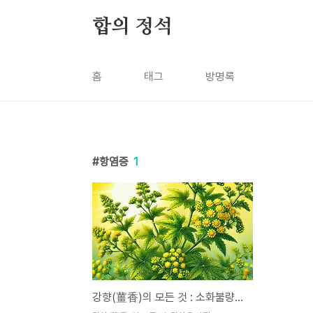
본문 바로가기
합의 정석
홈
태그
방명록
항염증
1
강향(薑香)의 모든 것 : 소화불량에 강한 강향단