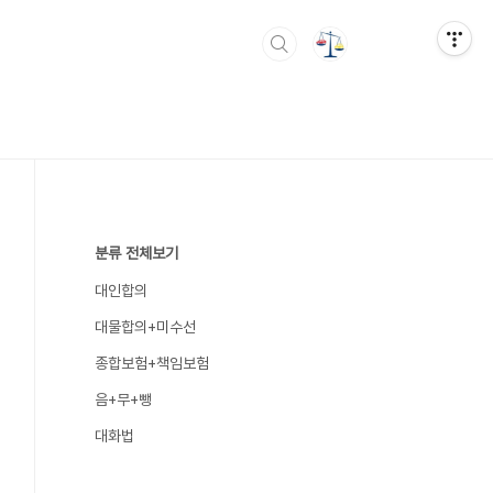
분류 전체보기
대인합의
대물합의+미수선
종합보험+책임보험
음+무+뺑
대화법