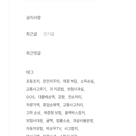
공지사항
최근글
인기글
최근댓글
태그
초동조치
운전자주의
재정 부담
소득손실
교통사고후기
귀 치료법
보험사과실
GOS
대물배상액
강향
전손처리
차량가액
휴업손해액
교통사고처리
고막 손상
체증형 보험
블랙박스증거
보험사대응
귤핵
법률소송
과실비율분쟁
자동차보험
박상무TV
사고합의