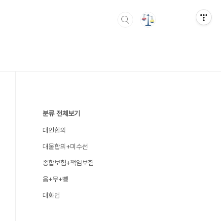
분류 전체보기
대인합의
대물합의+미수선
종합보험+책임보험
음+무+뺑
대화법