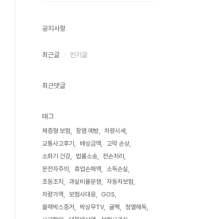
공지사항
최근글
인기글
최근댓글
태그
체증형 보험
장염 예방
차량시세
교통사고후기
배상금액
고막 손상
소화기 건강
법률소송
전손처리
운전자주의
휴업손해액
소득손실
초동조치
과실비율분쟁
자동차보험
차량가액
보험사대응
GOS
블랙박스증거
박상무TV
귤핵
청열해독