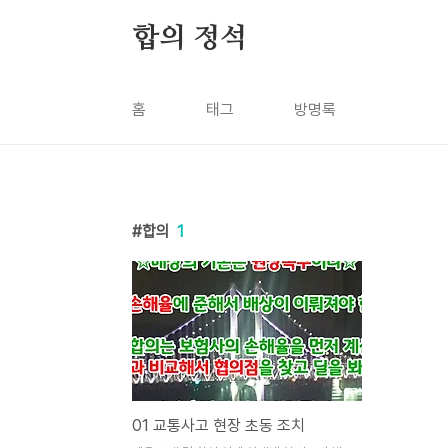
본문 바로가기
합의 정석
홈
태그
방명록
합의
1
01 교통사고 현장 초동 조치